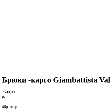
Брюки -карго Giambattista Va
7500,00
р.
46размер