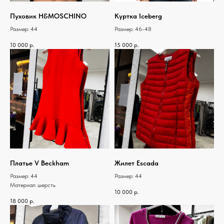
Пуховик H&MOSCHINO
Куртка Iceberg
Размер: 44
Размер: 46-48
10 000
р.
15 000
р.
Платье V Beckham
Жилет Escada
Размер: 44
Размер: 44
Материал: шерсть
10 000
р.
18 000
р.