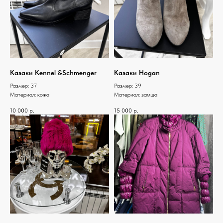
Казаки Kennel &Schmenger
Казаки Hogan
Размер: 37
Размер: 39
Материал: кожа
Материал: замша
10 000
р.
15 000
р.