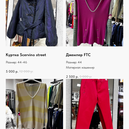
Куртка Scervino street
Джемпер FTC
Размер: 44-46
Размер: 44
Материал: кашемир
5 000
р.
12 000
р.
2 500
р.
5 000
р.