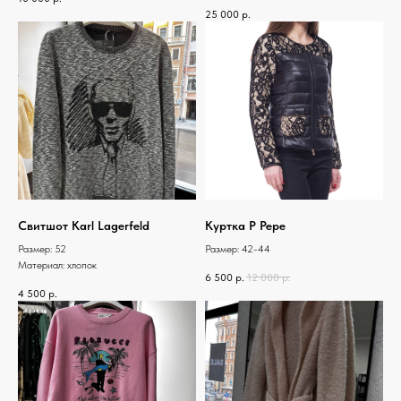
25 000
р.
Свитшот Karl Lagerfeld
Куртка P Pepe
Размер: 52
Размер: 42-44
Материал: хлопок
6 500
р.
12 000
р.
4 500
р.