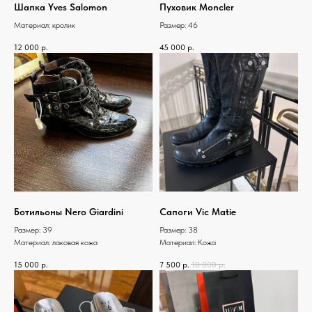
Шапка Yves Salomon
Пуховик Moncler
Материал: кролик
Размер: 46
12 000
р.
45 000
р.
Ботильоны Nero Giardini
Сапоги Vic Matie
Размер: 39
Размер: 38
Материал: лаковая кожа
Материал: Кожа
15 000
р.
7 500
р.
10 000
р.