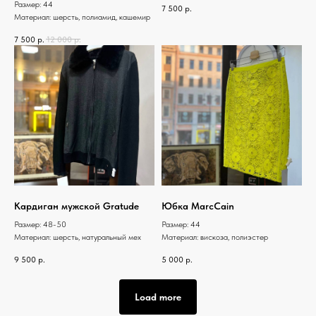
Размер: 44
7 500
р.
Материал: шерсть, полиамид, кашемир
7 500
р.
12 000
р.
Кардиган мужской Gratude
Юбка MarcCain
Размер: 48-50
Размер: 44
Материал: шерсть, натуральный мех
Материал: вискоза, полиэстер
9 500
р.
5 000
р.
Load more