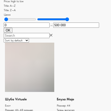
Price: high to low
Title: A—Z
Title: Z—A
Цена
—
OK
Шуба Virtuale
Блуза Maje
Енот
Размер: 44
Размер: 46-48 размер
Ткань: вискоза