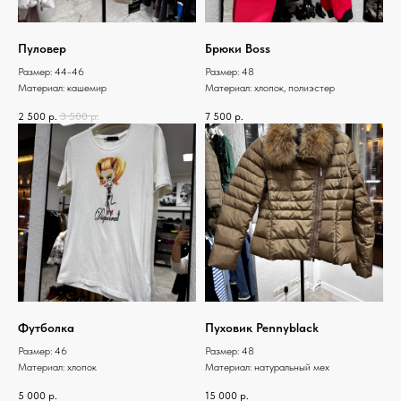
Пуловер
Брюки Boss
Размер: 44-46
Размер: 48
Материал: кашемир
Материал: хлопок, полиэстер
2 500
р.
3 500
р.
7 500
р.
Футболка
Пуховик Pennyblack
Размер: 46
Размер: 48
Материал: хлопок
Материал: натуральный мех
5 000
р.
15 000
р.