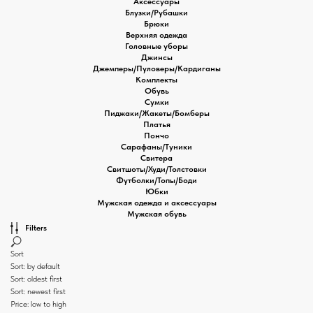
Аксессуары
Блузки/Рубашки
Брюки
Верхняя одежда
Головные уборы
Джинсы
Джемперы/Пуловеры/Кардиганы
Комплекты
Обувь
Сумки
Пиджаки/Жакеты/Бомберы
Платья
Пончо
Сарафаны/Туники
Свитера
Свитшоты/Худи/Толстовки
Футболки/Топы/Боди
Юбки
Мужская одежда и аксессуары
Мужская обувь
Filters
Sort
Sort: by default
Sort: oldest first
Sort: newest first
Price: low to high