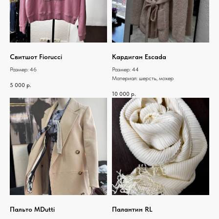
Свитшот Fiorucci
Кардиган Escada
Размер: 46
Размер: 44
Материал: шерсть, мохер
5 000
р.
10 000
р.
Пальто MDutti
Палантин RL