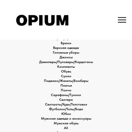
All
Аксессуары
Блузки/Рубашки
Брюки
Верхняя одежда
Головные уборы
Джинсы
Джемперы/Пуловеры/Кардиганы
Комплекты
Обувь
Сумки
Пиджаки/Жакеты/Бомберы
Платья
Пончо
Сарафаны/Туники
Свитера
Свитшоты/Худи/Толстовки
Футболки/Топы/Боди
Юбки
Мужская одежда и аксессуары
Мужская обувь
All