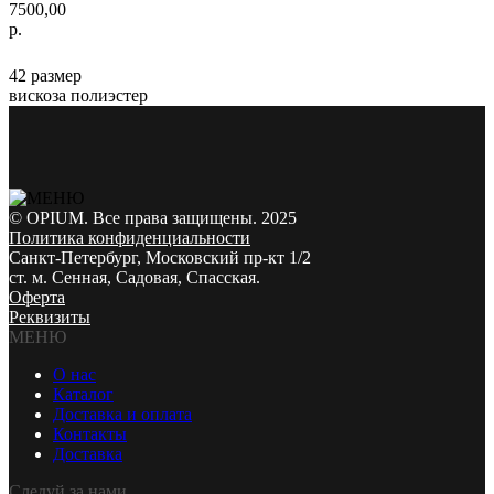
7500,00
р.
42 размер
вискоза полиэстер
© OPIUM. Все права защищены. 2025
Политика конфиденциальности
Санкт-Петербург, Московский пр-кт 1/2
ст. м. Сенная, Садовая, Спасская.
Оферта
Реквизиты
МЕНЮ
О нас
Каталог
Доставка и оплата
Контакты
Доставка
Следуй за нами