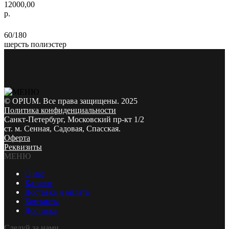
12000,00
р.
60/180
шерсть полиэстер
© OPIUM. Все права защищены. 2025
Политика конфиденциальности
Санкт-Петербург, Московский пр-кт 1/2
ст. м. Сенная, Садовая, Спасская.
Оферта
Реквизиты
МЕНЮ
О нас
Каталог
Доставка и оплата
Контакты
Доставка
Следуй за нами